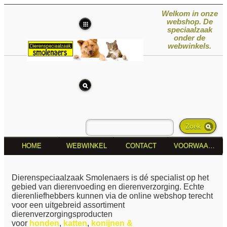
Welkom in onze
webshop. De
speciaalzaak
onder de
webwinkels.
Zoek
HOME
WEBWINKEL
CONTACT
VOORWAARDEN
Dierenspeciaalzaak Smolenaers is dé specialist op het
gebied van dierenvoeding en dierenverzorging. Echte
dierenliefhebbers kunnen via de online webshop terecht
voor een uitgebreid assortiment
dierenverzorgingsproducten
voor
honden
,
katten
,
konijnen &