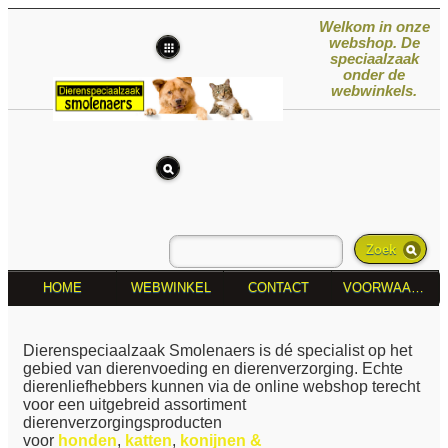
Welkom in onze
webshop. De
speciaalzaak
onder de
webwinkels.
Zoek
HOME
WEBWINKEL
CONTACT
VOORWAARDEN
Dierenspeciaalzaak Smolenaers is dé specialist op het
gebied van dierenvoeding en dierenverzorging. Echte
dierenliefhebbers kunnen via de online webshop terecht
voor een uitgebreid assortiment
dierenverzorgingsproducten
voor
honden
,
katten
,
konijnen &