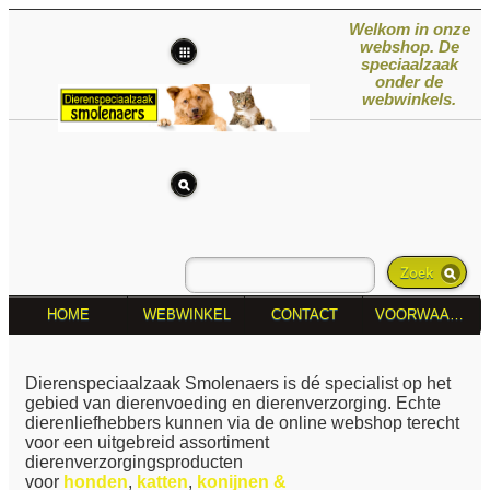
Welkom in onze
webshop. De
speciaalzaak
onder de
webwinkels.
Zoek
HOME
WEBWINKEL
CONTACT
VOORWAARDEN
Dierenspeciaalzaak Smolenaers is dé specialist op het
gebied van dierenvoeding en dierenverzorging. Echte
dierenliefhebbers kunnen via de online webshop terecht
voor een uitgebreid assortiment
dierenverzorgingsproducten
voor
honden
,
katten
,
konijnen &