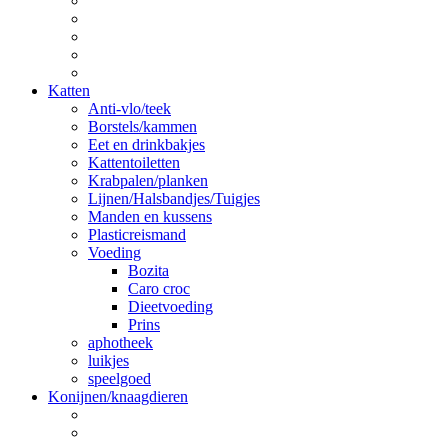
Katten
Anti-vlo/teek
Borstels/kammen
Eet en drinkbakjes
Kattentoiletten
Krabpalen/planken
Lijnen/Halsbandjes/Tuigjes
Manden en kussens
Plasticreismand
Voeding
Bozita
Caro croc
Dieetvoeding
Prins
aphotheek
luikjes
speelgoed
Konijnen/knaagdieren