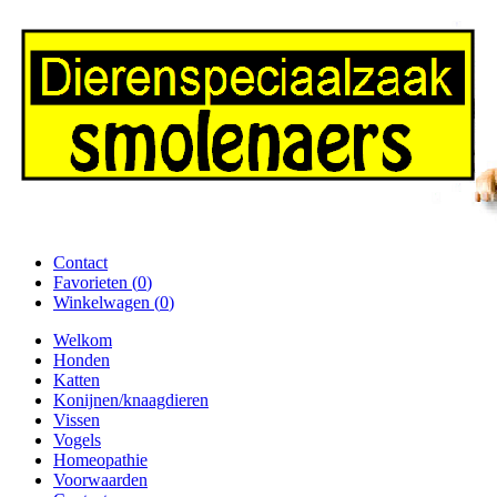
Contact
Favorieten (
0
)
Winkelwagen (
0
)
Welkom
Honden
Katten
Konijnen/knaagdieren
Vissen
Vogels
Homeopathie
Voorwaarden