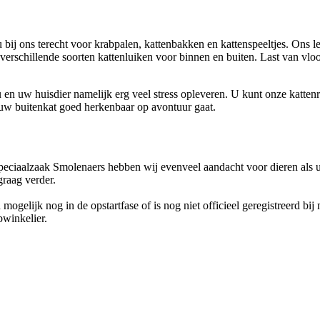
j ons terecht voor krabpalen, kattenbakken en kattenspeeltjes. Ons leu
 verschillende soorten kattenluiken voor binnen en buiten. Last van vl
 en uw huisdier namelijk erg veel stress opleveren. U kunt onze katten
uw buitenkat goed herkenbaar op avontuur gaat.
speciaalzaak Smolenaers hebben wij evenveel aandacht voor dieren als u
graag verder.
ogelijk nog in de opstartfase of is nog niet officieel geregistreerd bi
bwinkelier.