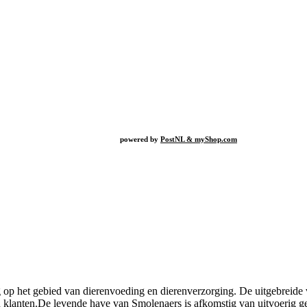
powered by
PostNL & myShop.com
urg op het gebied van dierenvoeding en dierenverzorging. De uitgebre
 klanten.De levende have van Smolenaers is afkomstig van uitvoerig ges