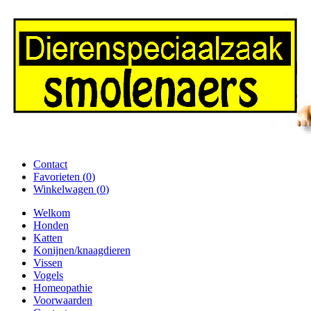
Contact
Favorieten (
0
)
Winkelwagen (
0
)
Welkom
Honden
Katten
Konijnen/knaagdieren
Vissen
Vogels
Homeopathie
Voorwaarden