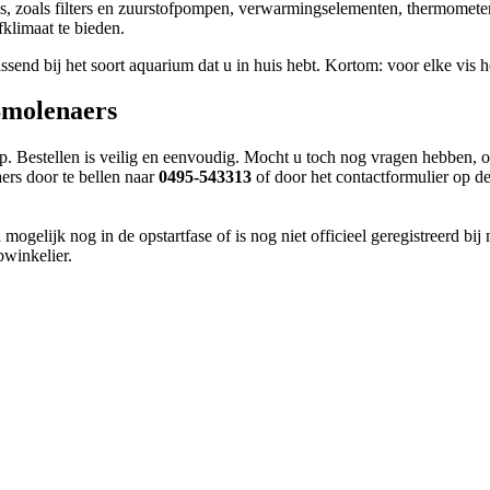
, zoals filters en zuurstofpompen, verwarmingselementen, thermometers,
klimaat te bieden.
assend bij het soort aquarium dat u in huis hebt. Kortom: voor elke vis
Smolenaers
. Bestellen is veilig en eenvoudig. Mocht u toch nog vragen hebben, o
rs door te bellen naar
0495-543313
of door het contactformulier op de
ogelijk nog in de opstartfase of is nog niet officieel geregistreerd bi
bwinkelier.